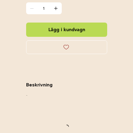
Lägg i kundvagn
Beskrivning
....