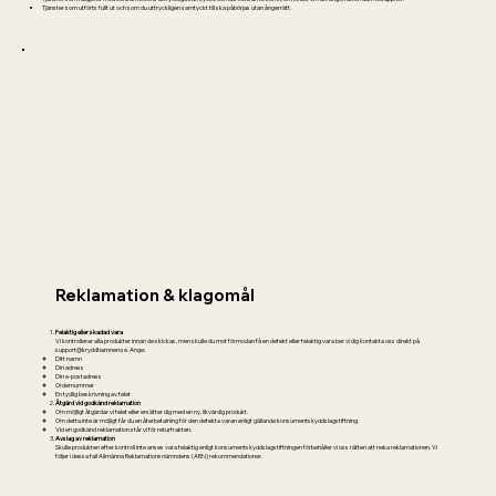
Tjänster som utförts fullt ut och som du uttryckligen samtyckt till ska påbörjas utan ångerrätt.
Reklamation & klagomål
Felaktig eller skadad vara
Vi kontrollerar alla produkter innan de skickas, men skulle du mot förmodan få en defekt eller felaktig vara ber vi dig kontakta oss direkt på
support@kryddhamnen.se
. Ange:
Ditt namn
Din adress
Din e-postadress
Ordernummer
En tydlig beskrivning av felet
Åtgärd vid godkänd reklamation
Om möjligt åtgärdar vi felet eller ersätter dig med en ny, likvärdig produkt.
Om detta inte är möjligt får du en återbetalning för den defekta varan enligt gällande konsumentskyddslagstiftning.
Vid en godkänd reklamation står vi för returfrakten.
Avslag av reklamation
Skulle produkten efter kontroll inte anses vara felaktig enligt konsumentskyddslagstiftningen förbehåller vi oss rätten att neka reklamationen. Vi
följer i dessa fall Allmänna Reklamationsnämndens (ARN) rekommendationer.