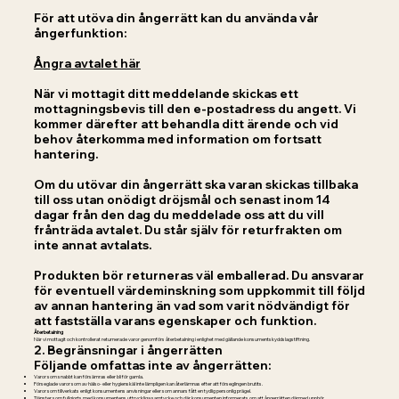
För att utöva din ångerrätt kan du använda vår
ångerfunktion:
Ångra avtalet här
När vi mottagit ditt meddelande skickas ett
mottagningsbevis till den e-postadress du angett. Vi
kommer därefter att behandla ditt ärende och vid
behov återkomma med information om fortsatt
hantering.
Om du utövar din ångerrätt ska varan skickas tillbaka
till oss utan onödigt dröjsmål och senast inom 14
dagar från den dag du meddelade oss att du vill
frånträda avtalet. Du står själv för returfrakten om
inte annat avtalats.
Produkten bör returneras väl emballerad. Du ansvarar
för eventuell värdeminskning som uppkommit till följd
av annan hantering än vad som varit nödvändigt för
att fastställa varans egenskaper och funktion.​
Återbetalning
När vi mottagit och kontrollerat returnerade varor genomförs återbetalning i enlighet med gällande konsumentskyddslagstiftning.
2.
Begränsningar i ångerrätten
Följande omfattas inte av ångerrätten:
Varor som snabbt kan försämras eller bli för gamla.
Förseglade varor som av hälso- eller hygienskäl inte lämpligen kan återlämnas efter att förseglingen brutits.
Varor som tillverkats enligt konsumentens anvisningar eller som annars fått en tydlig personlig prägel.
Tjänster som fullgjorts med konsumentens uttryckliga samtycke och där konsumenten informerats om att ångerrätten därmed upphör.