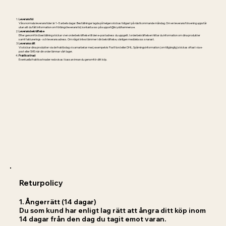
Leveranstid
Våra normala leveranstider är 1–5 arbetsdagar. Beställningar lagda på helger skickas tidigast på nästkommande måndag. Om en leveransförsening uppstår
utan att du fått information om förlängd leveranstid, kontakta oss på support@kryddhamnen.se.
Leveransbekräftelse
Efter genomförd beställning skickar vi en orderbekräftelse till den e-postadress du uppgett. I orderbekräftelsen hittar du information om dina produkter
samt fakturerings- och leveransadress. Om något inte stämmer i din bekräftelse, vänligen meddela oss snarast.
Leveranssätt
Vi skickar dina produkter via de fraktbolag vi samarbetar med, exempelvis PostNord eller DHL. Spårningsinformation (om tillgänglig) skickas oftast via e-
post eller SMS när din order lämnar vårt lager.
Fraktkostnad
Eventuella fraktkostnader redovisas i kassan innan du genomför ditt köp.
Returpolicy
1.
Ångerrätt (14 dagar)
Du som kund har enligt lag rätt att ångra ditt köp inom
14 dagar från den dag du tagit emot varan.