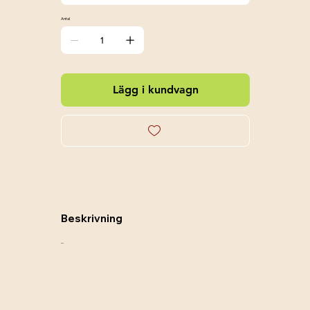
Antal
Lägg i kundvagn
Beskrivning
....