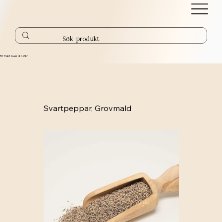
Fri frakt över 449 kr!
Svartpeppar, Grovmald