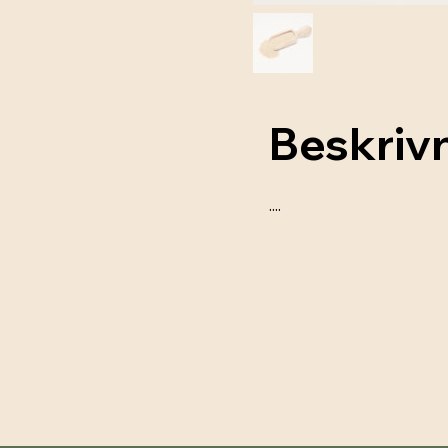
Beskriv
....