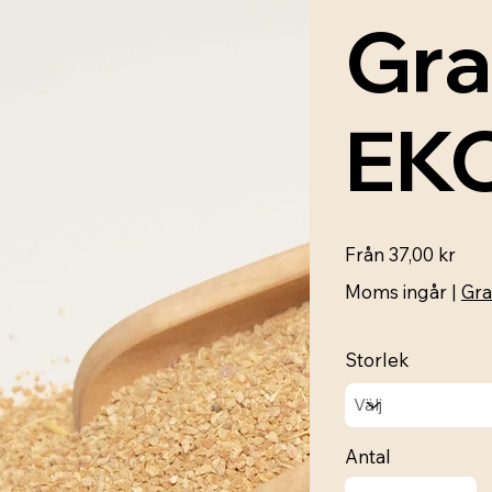
Gra
EK
Pris
Från
37,00 kr
Moms ingår
|
Gra
Storlek
Antal