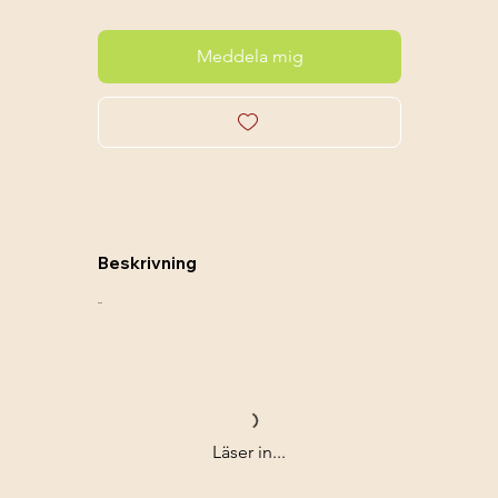
Meddela mig
Beskrivning
....
Läser in...