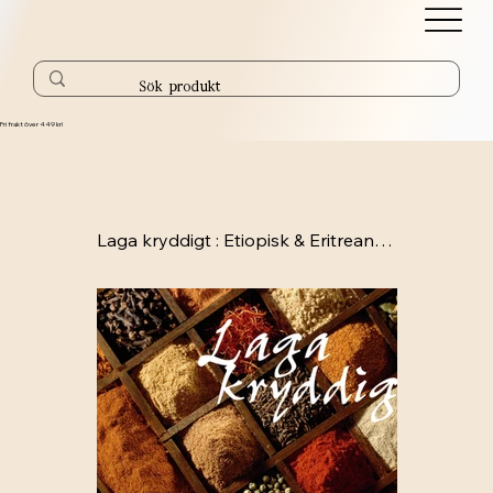
Fri frakt över 449 kr!
Laga kryddigt : Etiopisk & Eritreansk mat för svenska kök