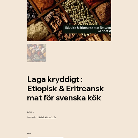
Laga kryddigt :
Etiopisk & Eritreansk
mat för svenska kök
Pris
269,00 kr
Moms ingår
|
Gratis frakt över 449kr
Antal