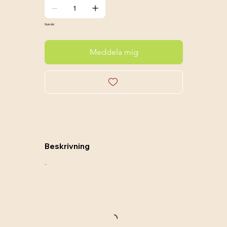
Slutsåld
Meddela mig
Beskrivning
....