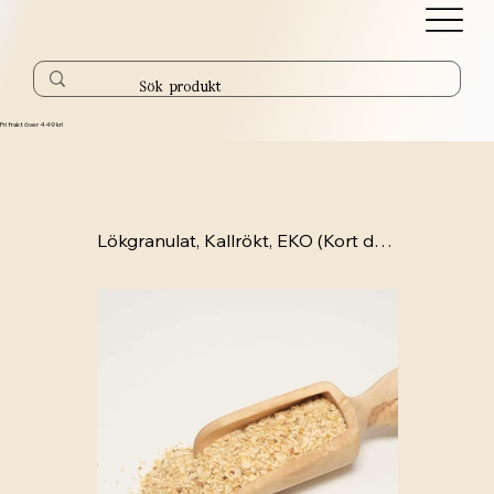
Fri frakt över 449 kr!
Lökgranulat, Kallrökt, EKO (Kort datum, 01-09-2026)