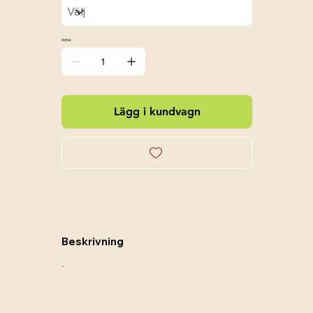
Antal
Lägg i kundvagn
Beskrivning
....