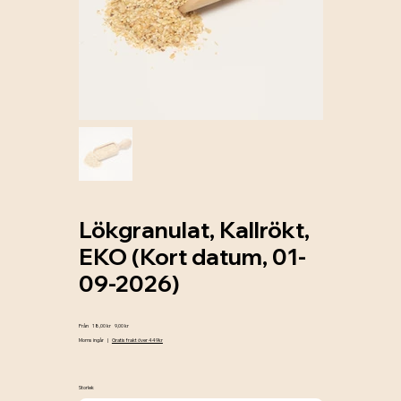
Lökgranulat, Kallrökt,
EKO (Kort datum, 01-
09-2026)
Originalpris
Reapris
Från
18,00 kr
9,00 kr
Moms ingår
|
Gratis frakt över 449kr
Storlek