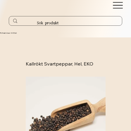
Fri frakt över 449 kr!
Kallrökt Svartpeppar, Hel, EKO