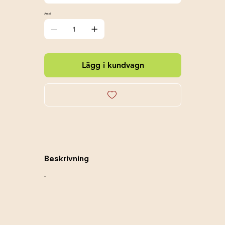
Antal
Lägg i kundvagn
Beskrivning
....