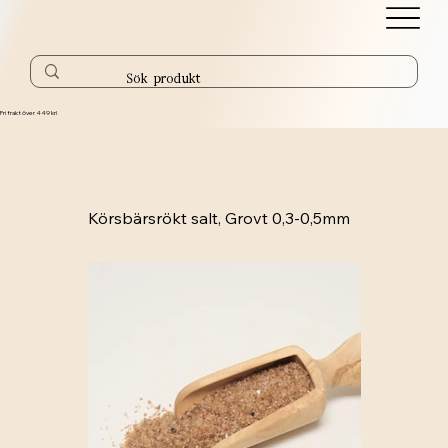
Fri frakt över 449 kr!
Körsbärsrökt salt, Grovt 0,3-0,5mm