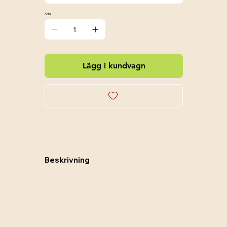
Antal
Lägg i kundvagn
Beskrivning
....