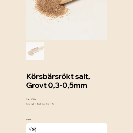
Körsbärsrökt salt,
Grovt 0,3-0,5mm
Pris
Från
27,00 kr
Moms ingår
|
Gratis frakt över 449kr
Storlek